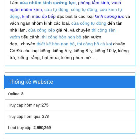
Làm
cửa nhôm kính cường lực
, phòng tắm kính, vách
ngăn nhôm kính,
cửa tự động
,
cổng tự động
,
cửa kính tự
động
, kính màu ốp bếp
đặc biệt là các loại
kính cường lực
và
vách ngăn nhôm kính các loại,
cửa cổng tự động
đến tận
nhà làm,
cửa cổng xếp
giá rẻ, và
chuyên
thi công
sân
vườn
tiểu cảnh,
thi công hòn non bộ
sân vườn
đẹp,..
chuyên
thiết kế hòn non bộ
,
thi công hồ cá koi
chuẩn
Có Đủ các loại kiếng: kiếng 5 ly, kiếng 8 ly, kiếng 10 ly, kiếng
trà, kiếng trắng, hạt mưa, kiếng phun mờ….
Thống kê Website
Online:
3
Truy cập hôm nay:
275
Truy cập hôm qua:
273
Lượt truy cập:
2,880,269