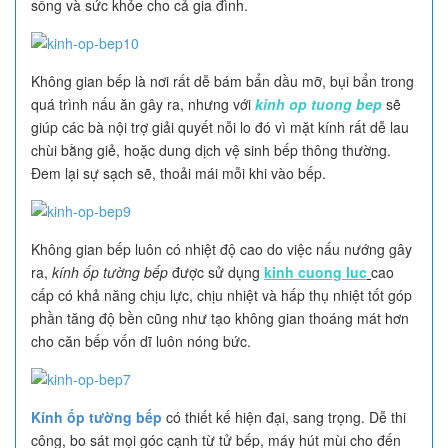
sống và sức khỏe cho cả gia đình.
Không gian bếp là nơi rất dễ bám bẩn dầu mỡ, bụi bẩn trong
quá trình nấu ăn gây ra, nhưng với
kinh op tuong bep
sẽ
giúp các bà nội trợ giải quyết nỗi lo đó vì mặt kính rất dễ lau
chùi bằng giẻ, hoặc dung dịch vệ sinh bếp thông thường.
Đem lại sự sạch sẽ, thoải mái mỗi khi vào bếp.
Không gian bếp luôn có nhiệt độ cao do việc nấu nướng gây
ra,
kính ốp tường bếp
được sử dụng
kinh cuong luc
cao
cấp có khả năng chịu lực, chịu nhiệt và hấp thụ nhiệt tốt góp
phần tăng độ bền cũng như tạo không gian thoáng mát hơn
cho căn bếp vốn dĩ luôn nóng bức.
Kính ốp tường bếp
có thiết kế hiện đại, sang trọng. Dễ thi
công, bo sát mọi góc cạnh từ tử bếp, máy hút mùi cho đến