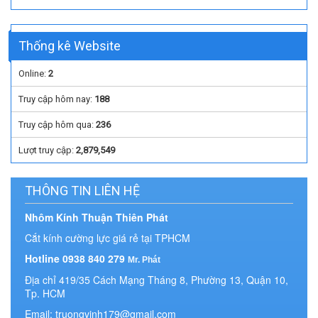
Thống kê Website
Online:
2
Truy cập hôm nay:
188
Truy cập hôm qua:
236
Lượt truy cập:
2,879,549
THÔNG TIN LIÊN HỆ
Nhôm Kính Thuận Thiên Phát
Cắt kính cường lực giá rẻ tại TPHCM
Hotline 0938 840 279
Mr. Phát
Địa chỉ 419/35 Cách Mạng Tháng 8, Phường 13, Quận 10,
Tp. HCM
Email: truongvinh179@gmail.com