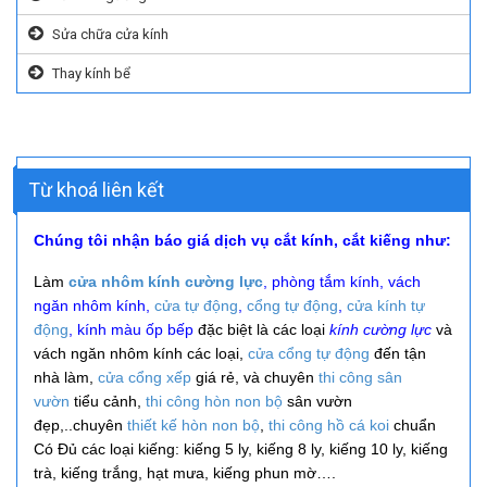
Sửa chữa cửa kính
Thay kính bể
Từ khoá liên kết
Chúng tôi nhận báo giá dịch vụ cắt kính, cắt kiếng như:
Làm
cửa nhôm kính cường lực
, phòng tắm kính, vách
ngăn nhôm kính,
cửa tự động
,
cổng tự động
,
cửa kính tự
động
, kính màu ốp bếp
đặc biệt là các loại
kính cường lực
và
vách ngăn nhôm kính các loại,
cửa cổng tự động
đến tận
nhà làm,
cửa cổng xếp
giá rẻ, và
chuyên
thi công
sân
vườn
tiểu cảnh,
thi công hòn non bộ
sân vườn
đẹp,..
chuyên
thiết kế hòn non bộ
,
thi công hồ cá koi
chuẩn
Có Đủ các loại kiếng: kiếng 5 ly, kiếng 8 ly, kiếng 10 ly, kiếng
trà, kiếng trắng, hạt mưa, kiếng phun mờ….