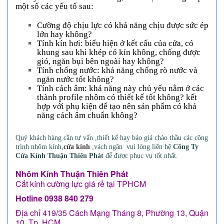
một số các yếu tố sau:
Cường độ chịu lực có khả năng chịu được sức ép
lớn hay không?
Tính kín hơi: biểu hiện ở kết cấu của cửa, có
khung sau khi khép có kín không, chống được
gió, ngăn bụi bên ngoài hay không?
Tính chống nước: khả năng chống rò nước và
ngăn nước tốt không?
Tính cách âm: khả năng này chủ yếu nằm ở các
thành profile nhôm có thiết kế tốt không? kết
hợp với phụ kiện để tạo nên sản phẩm có khả
năng cách âm chuẩn không?
Quý khách hàng cần tư vấn ,thiết kế hay báo giá chào thầu các công
trình nhôm kính,
cử
a kính
,vách ngăn vui lòng liên hệ
Công Ty
Cửa Kính
Thuận Thiên Phát
để được phục vụ tốt nhất.
Nhôm Kính Thuận Thiên Phát
Cắt kính cường lực giá rẻ tại TPHCM
Hotline 0938 840 279
Địa chỉ 419/35 Cách Mạng Tháng 8, Phường 13, Quận
10, Tp. HCM