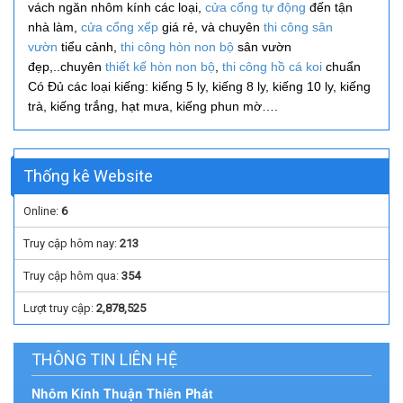
vách ngăn nhôm kính các loại,
cửa cổng tự động
đến tận
nhà làm,
cửa cổng xếp
giá rẻ, và
chuyên
thi công
sân
vườn
tiểu cảnh,
thi công hòn non bộ
sân vườn
đẹp,..
chuyên
thiết kế hòn non bộ
,
thi công hồ cá koi
chuẩn
Có Đủ các loại kiếng: kiếng 5 ly, kiếng 8 ly, kiếng 10 ly, kiếng
trà, kiếng trắng, hạt mưa, kiếng phun mờ….
Thống kê Website
Online:
6
Truy cập hôm nay:
213
Truy cập hôm qua:
354
Lượt truy cập:
2,878,525
THÔNG TIN LIÊN HỆ
Nhôm Kính Thuận Thiên Phát