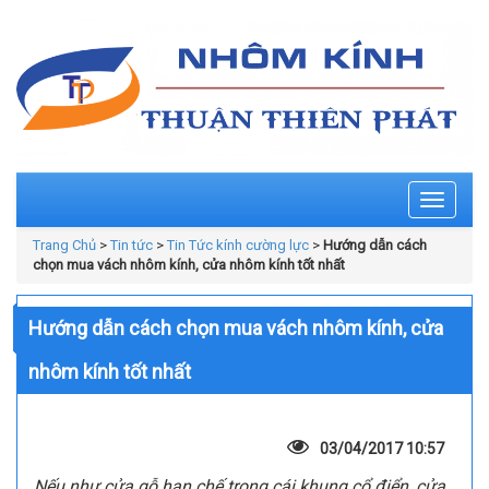
Toggle
navigati
Trang Chủ
>
Tin tức
>
Tin Tức kính cường lực
>
Hướng dẫn cách
chọn mua vách nhôm kính, cửa nhôm kính tốt nhất
Hướng dẫn cách chọn mua vách nhôm kính, cửa
nhôm kính tốt nhất
03/04/2017 10:57
Nếu như cửa gỗ hạn chế trong cái khung cổ điển, cửa