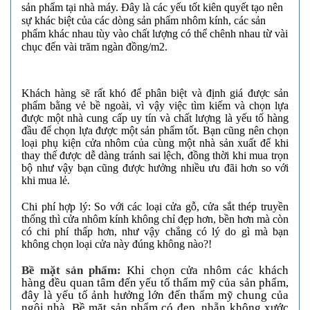
sản phẩm tại nhà máy. Đây là các yếu tốt kiên quyết tạo nên
sự khác biệt của các dòng sản phẩm
nhôm kính
, các sản
phẩm khác nhau tùy vào chất lượng có thể chênh nhau từ vài
chục đến vài trăm ngàn đồng/m2.
Khách hàng sẽ rất khó để phân biệt và định giá được sản
phẩm bằng vẻ bề ngoài, vì vậy việc tìm kiếm và chọn lựa
được một nhà cung cấp uy tín và chất lượng là yếu tố hàng
đầu để chọn lựa được một sản phẩm tốt. Bạn cũng nên chọn
loại phụ kiện cửa nhôm của cùng một nhà sản xuất để khi
thay thế được dễ dàng tránh sai lệch, đồng thời khi mua trọn
bộ như vậy bạn cũng được hưởng nhiều ưu đãi hơn so với
khi mua lẻ.
Chi phí hợp lý:
So với các loại cửa gỗ, cửa sắt thép truyền
thống thì cửa nhôm kính không chỉ đẹp hơn, bền hơn mà còn
có chi phí thấp hơn, như vậy chẳng có lý do gì mà bạn
không chọn loại cửa này đúng không nào?!
Bề mặt sản phẩm:
Khi chọn cửa nhôm các khách
hàng đều quan tâm đến yếu tố thẩm mỹ của sản phẩm,
đây là yếu tố ảnh hưởng lớn đến thẩm mỹ chung của
ngôi nhà. Bề mặt sản phẩm có đẹp, nhẵn không xước