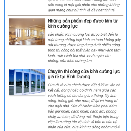
uốn cong là một giải pháp cho những không
gian mang chút nữ tính và đầy nét tinh tế.
Những sản phẩm đẹp được làm từ
kính cường lực
sản phẩm Kính cường lực được biết đến là
một trong những loại kính an toàn không gây
sát thương, được ứng dụng ở rất nhiều công
trình thi công nội thất hiện nay như vách tắm
kính, mái sảnh tòa nhà ,vách ngăn văn
phòng, cửa kính cường lực .
Chuyên thi công cửa kính cường lực
giá rẻ tại Bình Dương
Cửa đi và cửa chính được đặt ở lối ra vào có
kết cấu động hoặc cố định, nằm giữa các
vách tường có tác dụng lưu thông, lấy ánh
sáng, thông gió, che mưa, đi lại và trang trí
cho ngôi nhà. Cửa đi Nhôm kính phải đảm
bảo giữ nhiệt, cách nhiệt, cách âm, phòng
cháy, an toàn, dễ đóng mở, thuận tiện trong
việc làm công tác vệ sinh và bảo trì các bộ
phận của cửa. cửa kính tự động nhôm mở 4