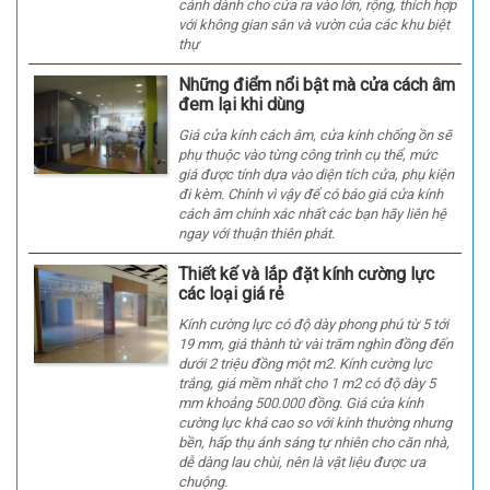
cánh dành cho cửa ra vào lớn, rộng, thích hợp
với không gian sân và vườn của các khu biệt
thự
Những điểm nổi bật mà cửa cách âm
đem lại khi dùng
Giá cửa kính cách âm, cửa kính chống ồn sẽ
phụ thuộc vào từng công trình cụ thể, mức
giá được tính dựa vào diện tích cửa, phụ kiện
đi kèm. Chính vì vậy để có báo giá cửa kính
cách âm chính xác nhất các bạn hãy liên hệ
ngay với thuận thiên phát.
Thiết kế và lắp đặt kính cường lực
các loại giá rẻ
Kính cường lực có độ dày phong phú từ 5 tới
19 mm, giá thành từ vài trăm nghìn đồng đến
dưới 2 triệu đồng một m2. Kính cường lực
trắng, giá mềm nhất cho 1 m2 có độ dày 5
mm khoảng 500.000 đồng. Giá cửa kính
cường lực khá cao so với kính thường nhưng
bền, hấp thụ ánh sáng tự nhiên cho căn nhà,
dễ dàng lau chùi, nên là vật liệu được ưa
chuộng.