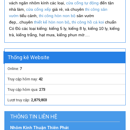
vách ngăn nhôm kính các loại,
cửa cổng tự động
đến tận
nhà làm,
cửa cổng xếp
giá rẻ, và
chuyên
thi công
sân
vườn
tiểu cảnh,
thi công hòn non bộ
sân vườn
đẹp,..
chuyên
thiết kế hòn non bộ
,
thi công hồ cá koi
chuẩn
Có Đủ các loại kiếng: kiếng 5 ly, kiếng 8 ly, kiếng 10 ly, kiếng
trà, kiếng trắng, hạt mưa, kiếng phun mờ….
Thống kê Website
Online:
7
Truy cập hôm nay:
42
Truy cập hôm qua:
273
Lượt truy cập:
2,879,803
THÔNG TIN LIÊN HỆ
Nhôm Kính Thuận Thiên Phát