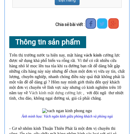
Đặt hàng
Chia sẻ bài viết :
Thông tin sản phẩm
Trên thị trường nước ta hiện nay, mặt hàng
vách kính
cường lực
được sử dụng khá phổ biến va rổng rãi. Vì thế có rất nhiều cửa
hàng nhỏ lẻ mọc lên tua tủa khi ra đường bạn rất dễ dàng bắt gặp
những cửa hàng này này nhưng để chọn một đơn vị vừa uy tín, chất
lượng, chuyên nghiệp, nhanh chóng điều này quả thật không phải là
một vấn đề dễ dàng gì ? Hôm nay mình giới thiệu đến quý khách
một đơn vị chuyên về lĩnh vực này nhưng có kinh nghiệm trên 10
năm tay về
Vách kính mặt dựng cường lực
, với đội ngũ thợ nhiệt
tình, chu đáo, không ngại đường sá, giá cả phải chăng.
Ảnh minh họa: Vách ngăn kính giữa phòng khách và phòng ngủ
- Cơ sở nhôm kính Thuận Thiên Phát là một đơn vị chuyên thi
công, lắp ráp, sửa chữa mặt hàng nhôm kính các loại với giá rẻ,