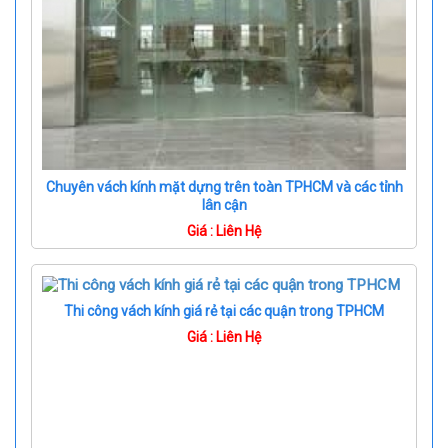
Chuyên vách kính mặt dựng trên toàn TPHCM và các tỉnh
lân cận
Giá : Liên Hệ
Thi công vách kính giá rẻ tại các quận trong TPHCM
Giá : Liên Hệ