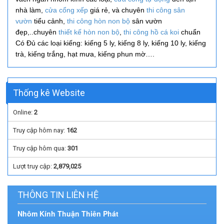
nhà làm,
cửa cổng xếp
giá rẻ, và
chuyên
thi công
sân
vườn
tiểu cảnh,
thi công hòn non bộ
sân vườn
đẹp,..
chuyên
thiết kế hòn non bộ
,
thi công hồ cá koi
chuẩn
Có Đủ các loại kiếng: kiếng 5 ly, kiếng 8 ly, kiếng 10 ly, kiếng
trà, kiếng trắng, hạt mưa, kiếng phun mờ….
Thống kê Website
Online:
2
Truy cập hôm nay:
162
Truy cập hôm qua:
301
Lượt truy cập:
2,879,025
THÔNG TIN LIÊN HỆ
Nhôm Kính Thuận Thiên Phát