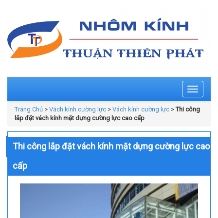
Toggle
navigati
Trang Chủ
>
Vách kính cường lực
>
Vách kính cường lực
>
Thi công
lắp đặt vách kính mặt dựng cường lực cao cấp
Thi công lắp đặt vách kính mặt dựng cường lực cao
cấp