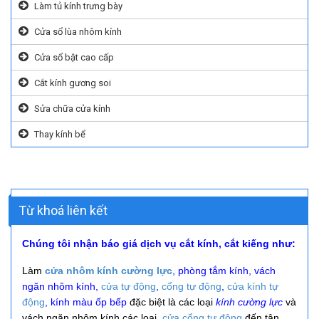
Làm tủ kính trưng bày
Cửa sổ lùa nhôm kính
Cửa sổ bật cao cấp
Cắt kính gương soi
Sửa chữa cửa kính
Thay kính bể
Từ khoá liên kết
Chúng tôi nhận báo giá dịch vụ cắt kính, cắt kiếng như:
Làm
cửa nhôm kính cường lực
, phòng tắm kính, vách
ngăn nhôm kính,
cửa tự động
,
cổng tự động
,
cửa kính tự
động
, kính màu ốp bếp
đặc biệt là các loại
kính cường lực
và
vách ngăn nhôm kính các loại,
cửa cổng tự động
đến tận