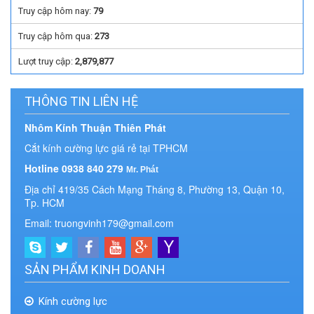
Truy cập hôm nay:
79
Truy cập hôm qua:
273
Lượt truy cập:
2,879,877
THÔNG TIN LIÊN HỆ
Nhôm Kính Thuận Thiên Phát
Cắt kính cường lực giá rẻ tại TPHCM
Hotline 0938 840 279
Mr. Phát
Địa chỉ 419/35 Cách Mạng Tháng 8, Phường 13, Quận 10,
Tp. HCM
Email: truongvinh179@gmail.com
SẢN PHẨM KINH DOANH
Kính cường lực