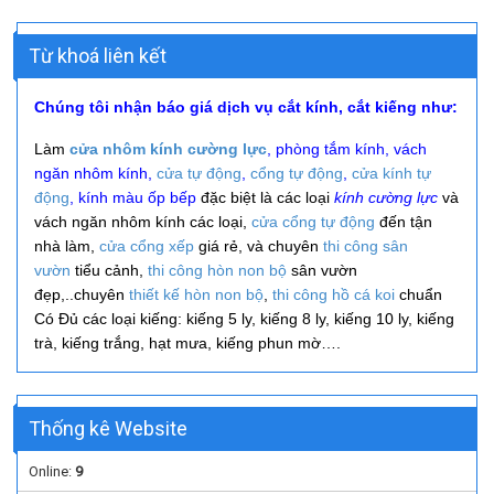
Từ khoá liên kết
Chúng tôi nhận báo giá dịch vụ cắt kính, cắt kiếng như:
Làm
cửa nhôm kính cường lực
, phòng tắm kính, vách
ngăn nhôm kính,
cửa tự động
,
cổng tự động
,
cửa kính tự
động
, kính màu ốp bếp
đặc biệt là các loại
kính cường lực
và
vách ngăn nhôm kính các loại,
cửa cổng tự động
đến tận
nhà làm,
cửa cổng xếp
giá rẻ, và
chuyên
thi công
sân
vườn
tiểu cảnh,
thi công hòn non bộ
sân vườn
đẹp,..
chuyên
thiết kế hòn non bộ
,
thi công hồ cá koi
chuẩn
Có Đủ các loại kiếng: kiếng 5 ly, kiếng 8 ly, kiếng 10 ly, kiếng
trà, kiếng trắng, hạt mưa, kiếng phun mờ….
Thống kê Website
Online:
9