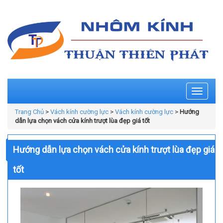
Toggle
navigati
Trang Chủ
>
Vách kính cường lực
>
Vách kính cường lực
>
Hướng
dẫn lựa chọn vách cửa kính trượt lùa đẹp giá tốt
Hướng dẫn lựa chọn vách cửa kính trượt lùa đẹp giá
tốt