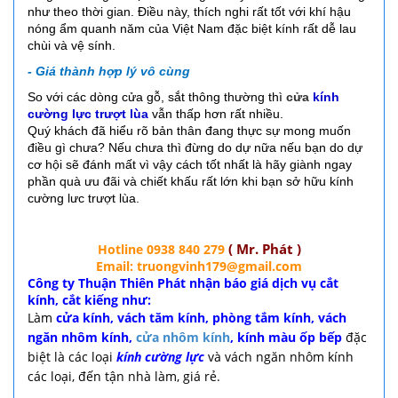
như theo thời gian. Điều này, thích nghi rất tốt với khí hậu
nóng ẩm quanh năm của Việt Nam đặc biệt kính rất dễ lau
chùi và vệ sính.
- Giá thành hợp lý vô cùng
So với các dòng cửa gỗ, sắt thông thường thì
cửa
kính
cường lực trượt lùa
vẫn thấp hơn rất nhiều.
Quý khách đã hiểu rõ bản thân đang thực sự mong muốn
điều gì chưa? Nếu chưa thì đừng do dự nữa nếu bạn do dự
cơ hội sẽ đánh mất vì vậy cách tốt nhất là hãy giành ngay
phần quà ưu đãi và chiết khấu rất lớn khi bạn sở hữu kính
cường lưc trượt lùa.
( Mr. Phát )
Hotline 0938 840 279
Email: truongvinh179@gmail.com
Công ty Thuận Thiên Phát nhận báo giá dịch vụ cắt
kính, cắt kiếng như:
Làm
cửa kính, vách tăm kính, phòng tắm kính, vách
ngăn nhôm kính,
cửa nhôm kính
, kính màu ốp bếp
đặc
biệt là các loại
kính cường lực
và vách ngăn nhôm kính
các loại, đến tận nhà làm, giá rẻ.