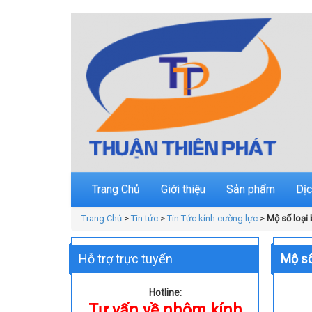
Trang Chủ
Giới thiệu
Sản phẩm
Dịc
Trang Chủ
>
Tin tức
>
Tin Tức kính cường lực
>
Mộ số loại 
Hỗ trợ trực tuyến
Mộ số
Hotline:
Tư vấn về nhôm kính