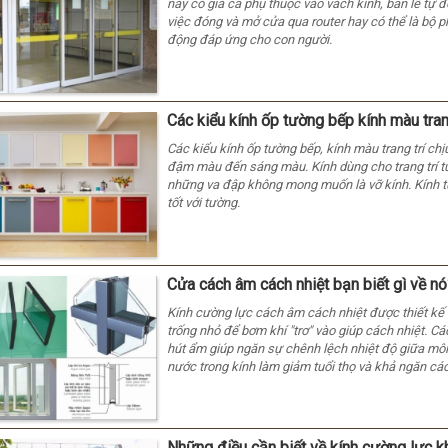
này có giá cả phụ thuộc vào vách kính, bản lề tự 
việc đóng và mở cửa qua router hay có thể là bộ p
động đáp ứng cho con người.
Các kiểu kính ốp tường bếp kính màu trang
Các kiểu kính ốp tường bếp, kính màu trang trí ch
đậm màu đến sáng màu. Kính dùng cho trang trí t
những va đập không mong muốn là vỡ kính. Kính tư
tốt với tường.
Cửa cách âm cách nhiệt bạn biết gì về nó
Kính cường lực cách âm cách nhiệt được thiết kế 
trống nhỏ để bơm khí "trơ" vào giúp cách nhiệt. 
hút ẩm giúp ngăn sự chênh lệch nhiệt độ giữa môi 
nước trong kính làm giảm tuổi thọ và khả ngăn cá
Những điều cần biết về kính cường lực k