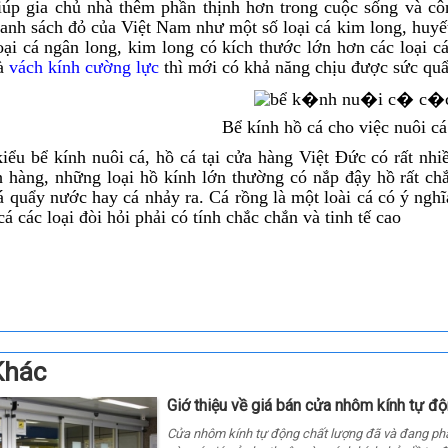
úp gia chủ nhà thêm phần thịnh hơn trong cuộc sống và côn
anh sách đỏ của Việt Nam như một số loại cá kim long, huyết 
oại cá ngân long, kim long có kích thước lớn hơn các loại cá
là
vách
kính cường lực
thì mới có khả năng chịu được sức quẩ
Bể kính hồ cá cho việc nuôi c
kiểu
bể k
ính nuôi cá, hồ cá
tại cửa hàng Việt Đức có rất nhi
 hàng, những loại hồ kính lớn thường có nắp đậy hồ rất ch
á quẩy nước hay cá nhảy ra. Cá rồng là một loài cá có ý nghĩ
cá các loại đòi hỏi phải có tính chắc chắn và tinh tế cao
Khác
Giớ thiệu về giá bán cửa nhôm kính tự đ
Cửa nhôm kính tự động chất lượng đã và đang phát t