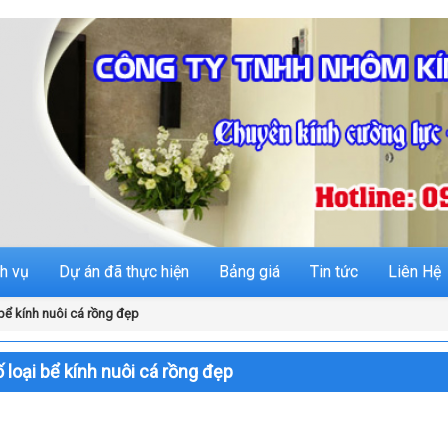
h vụ
Dự án đã thực hiện
Bảng giá
Tin tức
Liên Hệ
bể kính nuôi cá rồng đẹp
 loại bể kính nuôi cá rồng đẹp