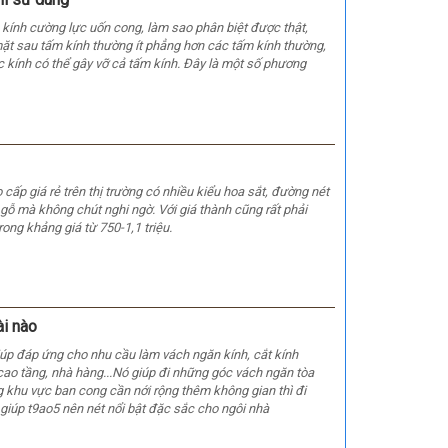
, kính cường lực uốn cong, làm sao phân biệt được thật,
 mặt sau tấm kính thường ít phẳng hơn các tấm kính thường,
c kính có thể gây vỡ cả tấm kính. Đây là một số phương
 cấp giá rẻ trên thị trường có nhiều kiểu hoa sắt, đường nét
 gỗ mà không chút nghi ngờ. Với giá thành cũng rất phải
ong khảng giá từ 750-1,1 triệu.
ài nào
giúp đáp ứng cho nhu cầu làm vách ngăn kính, cắt kính
cao tầng, nhà hàng...Nó giúp đi những góc vách ngăn tòa
 khu vực ban cong cần nới rộng thêm không gian thì đi
giúp t9ao5 nên nét nổi bật đặc sắc cho ngôi nhà