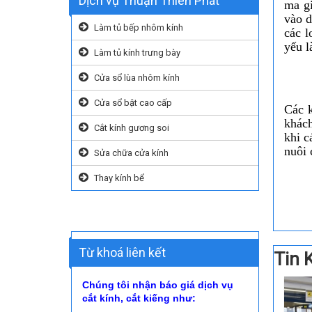
Dịch vụ Thuận Thiên Phát
ma gi
vào d
Làm tủ bếp nhôm kính
các l
yếu 
Làm tủ kính trưng bày
Cửa sổ lùa nhôm kính
Cửa sổ bật cao cấp
Các 
khách
Cắt kính gương soi
khi c
nuôi 
Sửa chữa cửa kính
Thay kính bể
Từ khoá liên kết
Tin 
Chúng tôi nhận báo giá dịch vụ
cắt kính, cắt kiếng như: