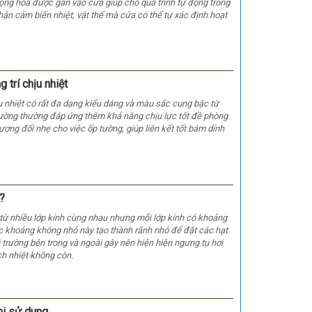
động hóa được gắn vào cửa giúp cho quá trình tự động trong
hận cảm biến nhiệt, vật thể mà cửa có thể tự xác định hoạt
 trí chịu nhiệt
ịu nhiệt có rất đa dạng kiểu dáng và màu sắc cung bậc từ
ường thường đáp ứng thêm khả năng chịu lực tốt đề phòng
ơng đối nhẹ cho việc ốp tường, giúp liên kết tốt bám dính
?
từ nhiều lớp kính cùng nhau nhưng mỗi lớp kính có khoảng
Các khoảng không nhỏ này tạo thành rãnh nhỏ để đặt các hạt
trường bên trong và ngoài gây nên hiện hiện ngưng tụ hơi
ch nhiệt không còn.
hi sử dung