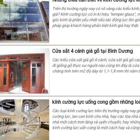
Trên thị trường ngày nay có vô vàng các kiểu kính
giả? Kính cường lực có in kí hiệu "temper glass",
góc kinh là phần yếu nhất nếu tác động lực lên gó
pháp giúp khách hàng phân biệt kính giả hay thật.
Cửa sắt 4 cánh giá gỗ tại Bình Dương
Các kiểu cửa sắt giả gỗ 4 cánh, cửa sắt giả gỗ cao
đi giống gỗ thực sự người nào cũng tin đây là cửa
chăng tính trên m2 độ dày từ 1,1-1,8 mm thì nằm tr
kính cường lực uống cong gồm những lo
Các loại kính cường lực trên thị trường ngày nay 
cường lực, lan can kính cho nhà, hay các tòa nhà 
nhà một cách trơn láng và uyển chuyển, hay những
kính cường lực uốn cong là một cách hay và cũng 