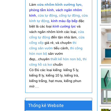
Làm
cửa nhôm kính cường lực
,
phòng tắm kính, vách ngăn nhôm
kính,
cửa tự động
,
cổng tự động
,
cửa
kính tự động
, kính màu ốp bếp
đặc
biệt là các loại
kính cường lực
và
vách ngăn nhôm kính các loại,
cửa
cổng tự động
đến tận nhà làm,
cửa
cổng xếp
giá rẻ, và
chuyên
thi
công
sân vườn
tiểu cảnh,
thi công
hòn non bộ
sân vườn
đẹp,..
chuyên
thiết kế hòn non bộ
,
thi
công hồ cá koi
chuẩn
Có Đủ các loại kiếng: kiếng 5 ly,
kiếng 8 ly, kiếng 10 ly, kiếng trà,
kiếng trắng, hạt mưa, kiếng phun
mờ….
Thống kê Website