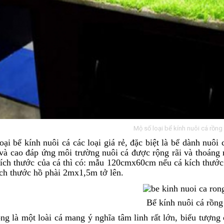
Mộ số loại bể kính nuôi cá rồng
loại
bể kính nuôi cá các loại giá rẻ
, đặc biệt là bể dành nuôi 
và cao đáp ứng môi trường nuôi cá được rộng rãi và thoáng 
ích thước của cá thì có: mẫu 120cmx60cm nếu cá kích thước
ích thước hồ phài 2mx1,5m tở lên.
Bể kính nuôi cá rồng
ng là một loài cá mang ý nghĩa tâm linh rất lớn, biểu tượn