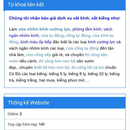
Từ khoá liên kết
Chúng tôi nhận báo giá dịch vụ cắt kính, cắt kiếng như:
Làm
cửa nhôm kính cường lực
, phòng tắm kính, vách
ngăn nhôm kính,
cửa tự động
,
cổng tự động
,
cửa kính tự
động
, kính màu ốp bếp
đặc biệt là các loại
kính cường lực
và
vách ngăn nhôm kính các loại,
cửa cổng tự động
đến tận
nhà làm,
cửa cổng xếp
giá rẻ, và
chuyên
thi công
sân
vườn
tiểu cảnh,
thi công hòn non bộ
sân vườn
đẹp,..
chuyên
thiết kế hòn non bộ
,
thi công hồ cá koi
chuẩn
Có Đủ các loại kiếng: kiếng 5 ly, kiếng 8 ly, kiếng 10 ly, kiếng
trà, kiếng trắng, hạt mưa, kiếng phun mờ….
Thống kê Website
Online:
2
Truy cập hôm nay:
141