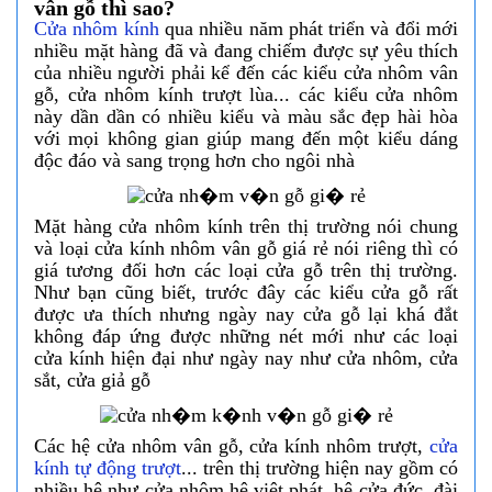
vân gỗ thì sao?
Cửa nhôm kính
qua nhiều năm phát triển và đổi mới
nhiều mặt hàng đã và đang chiếm được sự yêu thích
của nhiều người phải kể đến các kiểu cửa nhôm vân
gỗ, cửa nhôm kính trượt lùa... các kiểu cửa nhôm
này dần dần có nhiều kiểu và màu sắc đẹp hài hòa
với mọi không gian giúp mang đến một kiểu dáng
độc đáo và sang trọng hơn cho ngôi nhà
Mặt hàng cửa nhôm kính trên thị trường nói chung
và loại cửa kính nhôm vân gỗ giá rẻ nói riêng thì có
giá tương đối hơn các loại cửa gỗ trên thị trường.
Như bạn cũng biết, trước đây các kiểu cửa gỗ rất
được ưa thích nhưng ngày nay cửa gỗ lại khá đắt
không đáp ứng được những nét mới như các loại
cửa kính hiện đại như ngày nay như cửa nhôm, cửa
sắt, cửa giả gỗ
Các hệ cửa nhôm vân gỗ, cửa kính nhôm trượt,
cửa
kính tự động trượt
... trên thị trường hiện nay gồm có
nhiều hệ như cửa nhôm hệ việt phát, hệ cửa đức, đài