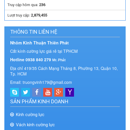
Truy cập hôm qua:
236
Lượt truy cập:
2,879,455
THÔNG TIN LIÊN HỆ
Nhôm Kính Thuận Thiên Phát
Cắt kính cường lực giá rẻ tại TPHCM
Hotline 0938 840 279
Mr. Phát
Địa chỉ 419/35 Cách Mạng Tháng 8, Phường 13, Quận 10,
Tp. HCM
Email: truongvinh179@gmail.com
SẢN PHẨM KINH DOANH
Kính cường lực
Vách kính cường lực