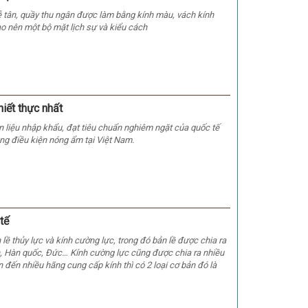
ễ tân, quầy thu ngân được làm bằng kính màu, vách kính
ạo nên một bộ mặt lịch sự và kiểu cách
hiết thực nhất
 liệu nhập khẩu, đạt tiêu chuẩn nghiêm ngặt của quốc tế
rong điều kiện nóng ẩm tại Việt Nam.
tế
lề thủy lực và kính cường lực, trong đó bản lề được chia ra
n, Hàn quốc, Đức… Kính cường lực cũng được chia ra nhiều
 đến nhiều hãng cung cấp kính thì có 2 loại cơ bản đó là