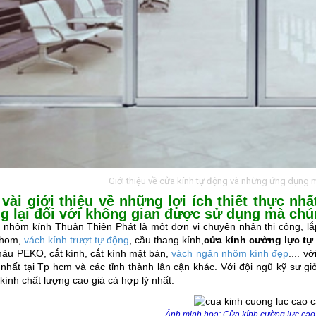
Giới thiệu về cửa kính tự động và những ứng dụng 
vài giới thiệu về những lợi ích thiết thực n
g lại đối với không gian được sử dụng mà chún
 nhôm kính Thuận Thiên Phát là một đơn vị chuyên nhận thi công, l
nhom,
vách kính trượt tự động
, cầu thang kính,
cửa kính cường lực tự
màu PEKO, cắt kính, cắt kính mặt bàn,
vách ngăn nhôm kính đẹp
.... v
n nhất tại Tp hcm và các tỉnh thành lân cận khác. Với đội ngũ kỹ sư
ính chất lượng cao giá cả hợp lý nhất.
Ảnh minh họa: Cửa kính cường lực cao 