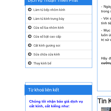
Dịch vụ Thuận Thiên Phát
- Ngà
Làm tủ bếp nhôm kính
trong 
- Với
Làm tủ kính trưng bày
tính t
Cửa sổ lùa nhôm kính
- Mục
luôn ứ
Cửa sổ bật cao cấp
trị sử
Cắt kính gương soi
Sửa chữa cửa kính
Hãy đ
cường
Thay kính bể
Từ khoá liên kết
Tin 
Chúng tôi nhận báo giá dịch vụ
cắt kính, cắt kiếng như: