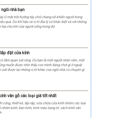
y ngôi nhà bạn
y vì mặt trời hướng tây chói chang sẽ khiến người trong
ệu quả. Dù khí hậu và vị trí địa lý có khác biệt và với những
 hại cho khí của người sống trong đó.
lắp đặt cửa kính
ó tầm quan sát rộng. Dù bạn là một người nhân viên, một
cũng muốn được nhìn thấy con mình đang chơi gì ở ngoài
 sát được tại những vị trí khác của ngôi nhà có chuyện gì
nh vân gỗ các loại giá tốt nhất
 công, thiết ké, lắp rắp, sửa chữa cửa kính nhôm các loại
 nhôm kính, bàn kính, kinh màu trang trí, vách kính văn
h