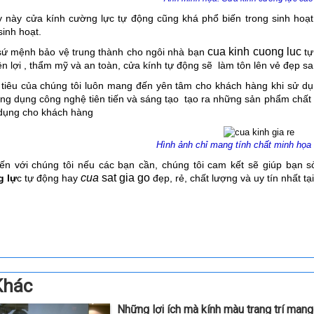
y này cửa kính cường lực tự động cũng khá phổ biến trong sinh hoạt
sinh hoạt.
cua
kinh cuong luc
 sứ mệnh bảo vệ trung thành cho ngôi nhà bạn
tự
iện lợi , thẩm mỹ và an toàn, cửa kính tự động sẽ làm tôn lên vẻ đẹp s
 tiêu của chúng tôi luôn mang đến yên tâm cho khách hàng khi sử d
ng dụng công nghệ tiên tiến và sáng tạo tạo ra những sản phẩm chất l
 dụng cho khách hàng
Hình ảnh chỉ mang tính chất minh họa 
ến với chúng tôi nếu các bạn cần, chúng tôi cam kết sẽ giúp bạn
cua
sat gia go
 lự
c tự động hay
đẹp, rẻ, chất lượng và uy tín nhất tạ
Khác
Những lợi ích mà kính màu trang trí mang 