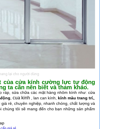
mang lại cho người dùng
hất của cửa kính cường lực tự động
g ta cần nên biết và tham khảo.
ắp ráp, sửa chữa các mặt hàng nhôm kính như: cửa
cu
a kinh
 động
,
, lan can kính,
kính màu trang trí,
,
ới giá rẻ, chuyên nghiệp, nhanh chóng, chất lượng và
 giỏi chúng tôi sẽ mang đến cho bạn những sản phẩm
cấp giá rẻ