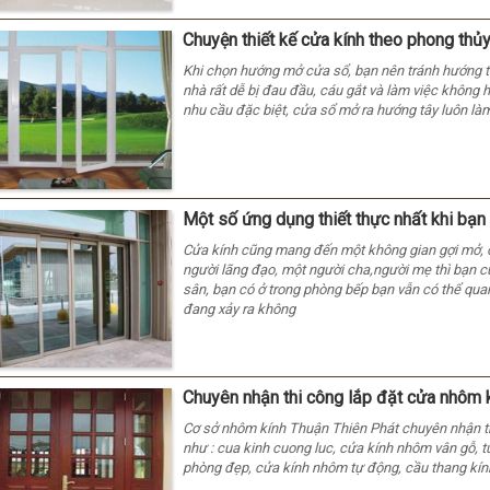
Chuyện thiết kế cửa kính theo phong thủ
Khi chọn hướng mở cửa sổ, bạn nên tránh hướng tâ
nhà rất dễ bị đau đầu, cáu gắt và làm việc không hi
nhu cầu đặc biệt, cửa sổ mở ra hướng tây luôn làm
Một số ứng dụng thiết thực nhất khi bạn 
Cửa kính cũng mang đến một không gian gợi mở, c
người lãng đạo, một người cha,người mẹ thì bạn 
sân, bạn có ở trong phòng bếp bạn vẫn có thể quan
đang xảy ra không
Chuyên nhận thi công lắp đặt cửa nhôm kí
Cơ sở nhôm kính Thuận Thiên Phát chuyên nhận thi
như : cua kinh cuong luc, cửa kính nhôm vân gỗ, tủ
phòng đẹp, cửa kính nhôm tự động, cầu thang kín