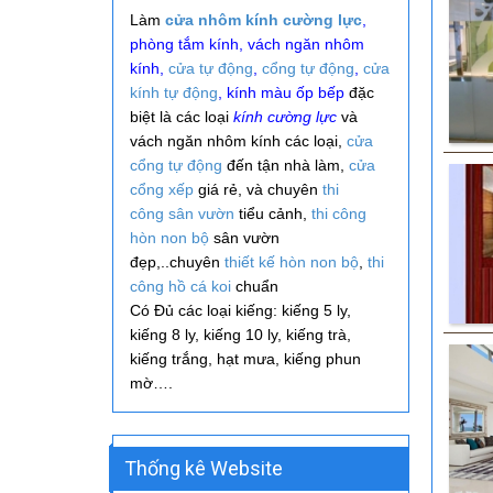
Làm
cửa nhôm kính cường lực
,
phòng tắm kính, vách ngăn nhôm
kính,
cửa tự động
,
cổng tự động
,
cửa
kính tự động
, kính màu ốp bếp
đặc
biệt là các loại
kính cường lực
và
vách ngăn nhôm kính các loại,
cửa
cổng tự động
đến tận nhà làm,
cửa
cổng xếp
giá rẻ, và
chuyên
thi
công
sân vườn
tiểu cảnh,
thi công
hòn non bộ
sân vườn
đẹp,..
chuyên
thiết kế hòn non bộ
,
thi
công hồ cá koi
chuẩn
Có Đủ các loại kiếng: kiếng 5 ly,
kiếng 8 ly, kiếng 10 ly, kiếng trà,
kiếng trắng, hạt mưa, kiếng phun
mờ….
Thống kê Website