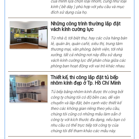
của mình lựa chọn loại nhôm, cũng như loại
kính ( bề dày ) phù hợp với yêu cầu và mục
đích sử dụng của họ.
Những công trình thường lắp đặt
vách kính cường lực
Từ nhà ở, tới biệt thự, hay các cửa hàng bán
lẻ, quán ăn, quán café, siêu thị, trung tâm
thương mại, văn phòng, bệnh viện, tới nhà
xưởng, tất cả những nơi này đều sử dụng
vách kính cường lực để phân chia giữa các
phòng ban hoạt động với vai trò khác nhau.
Thiết kế, thi công lắp đặt tủ bếp
nhôm kính đẹp ở Tp. Hồ Chí Minh
Tủ bếp bằng nhôm kính được thi công bởi
công ty chúng tôi có độ bền cao, dễ vận
chuyển và lắp đặt, bên cạnh việc thiết kế
theo các không gian riêng theo yêu cầu,
chúng tôi cũng có những mẫu làm sẵn ở
công ty với kích thước đa dạng, nếu bạn có
nhu cầu có thể trực tiếp tới công ty của
chúng tôi để tham khảo các mẫu này.