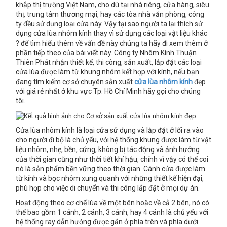
khắp thị trường Việt Nam, cho dù tại nhà riêng, cửa hàng, siêu
thị, trung tâm thương mại, hay các tòa nhà văn phòng, công
ty đều sử dụng loại cửa này. Vậy tại sao người ta lại thích sử
dụng cửa lùa nhôm kính thay vì sử dụng các loại vật liệu khác
? để tìm hiểu thêm về vấn đề này chúng ta hãy đi xem thêm ở
phần tiếp theo của bài viết này. Công ty Nhôm Kính Thuận
Thiên Phát nhận thiết kế, thi công, sản xuất, lắp đặt các loại
cửa lùa được làm từ khung nhôm kết hợp với kính, nếu bạn
đang tìm kiếm cơ sở chuyên sản xuất
cửa lùa nhôm kính
đẹp
với giá rẻ nhất ở khu vực Tp. Hồ Chí Minh hãy gọi cho chúng
tôi.
Cửa lùa nhôm kính là loại cửa sử dụng và lắp đặt ở lối ra vào
cho người đi bộ là chủ yếu, với hệ thống khung được làm từ vật
liệu nhôm, nhẹ, bền, cứng, không bị tác động và ảnh hưởng
của thời gian cũng như thời tiết khí hậu, chính vì vậy có thể coi
nó là sản phẩm bền vững theo thời gian. Cánh cửa được làm
từ kính và bọc nhôm xung quanh với những thiết kế hiện đại,
phù hợp cho việc di chuyển và thi công lắp đặt ở mọi dự án.
Hoạt động theo cơ chế lùa về một bên hoặc về cả 2 bên, nó có
thể bao gồm 1 cánh, 2 cánh, 3 cánh, hay 4 cánh là chủ yếu với
hệ thống ray dẫn hướng được gắn ở phía trên và phía dưới