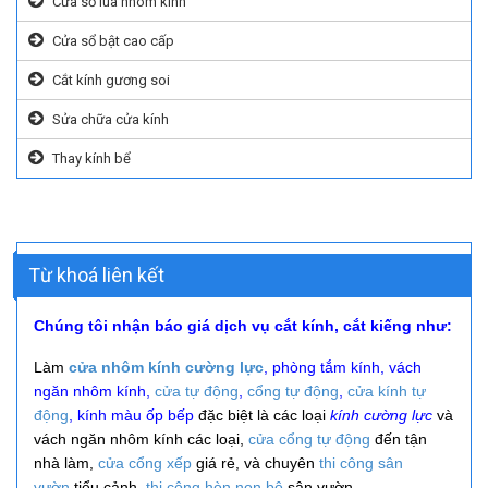
Cửa sổ lùa nhôm kính
Cửa sổ bật cao cấp
Cắt kính gương soi
Sửa chữa cửa kính
Thay kính bể
Từ khoá liên kết
Chúng tôi nhận báo giá dịch vụ cắt kính, cắt kiếng như:
Làm
cửa nhôm kính cường lực
, phòng tắm kính, vách
ngăn nhôm kính,
cửa tự động
,
cổng tự động
,
cửa kính tự
động
, kính màu ốp bếp
đặc biệt là các loại
kính cường lực
và
vách ngăn nhôm kính các loại,
cửa cổng tự động
đến tận
nhà làm,
cửa cổng xếp
giá rẻ, và
chuyên
thi công
sân
vườn
tiểu cảnh,
thi công hòn non bộ
sân vườn