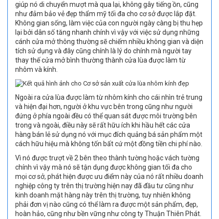
giúp nó di chuyển mượt mà qua lại, không gây tiếng ồn, cũng
như đảm bảo vẻ đẹp thẩm mỹ tối đa cho cơ sở được lắp đặt.
Không gian sống, làm việc của con người ngày càng bị thu hẹp
lại bởi dân số tăng nhanh chính vì vậy với việc sử dụng những
cánh cửa mở thông thường sẽ chiếm nhiều không gian và diện
tích sử dụng và đây cũng chính là lý do chính mà người tay
thay thế cửa mở bình thường thành cửa lùa được làm từ
nhôm và kính.
Ngoài ra cửa lùa được làm từ nhôm kính cho cái nhìn trẻ trung
và hiện đại hơn, người ở khu vực bên trong cũng như người
đứng ở phía ngoài đều có thể quan sát được môi trường bên
trong và ngoài, điều này sẽ rất hữu ích khi hầu hết các cửa
hàng bán lẻ sử dụng nó với mục đích quảng bá sản phẩm một
cách hữu hiệu mà không tốn bất cứ một đồng tiền chi phí nào.
Vì nó được trượt về 2 bên theo thành tường hoặc vách tường
chính vì vậy mà nó sẽ tận dụng được không gian tối đa cho
mọi cơ sở, phát hiện được ưu điểm này của nó rất nhiều doanh
nghiệp công ty trên thị trường hiện nay đã đầu tư cũng như
kinh doanh mặt hàng này trên thị trường, tuy nhiên không
phải đơn vị nào cũng có thể làm ra được một sản phẩm, đẹp,
hoàn hảo, cũng như bền vững như công ty Thuận Thiên Phát.