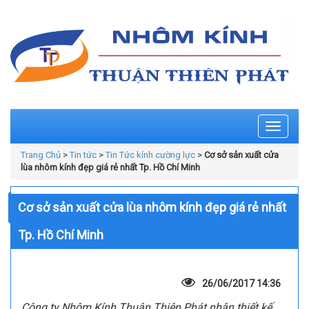
Toggle
navigati
Trang Chủ
>
Tin tức
>
Tin Tức kính cường lực
>
Cơ sở sản xuất cửa
lùa nhôm kính đẹp giá rẻ nhất Tp. Hồ Chí Minh
Cơ sở sản xuất cửa lùa nhôm kính đẹp giá rẻ nhất
Tp. Hồ Chí Minh
26/06/2017 14:36
Công ty Nhôm Kính Thuận Thiên Phát nhận thiết kế,