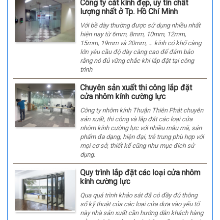
Công ty cắt kính đẹp, uy tín chất
lượng nhất ở Tp. Hồ Chí Minh
Với bề dày thường được sử dụng nhiều nhất
hiện nay từ 6mm, 8mm, 10mm, 12mm,
15mm, 19mm và 20mm, … kính có khổ càng
lớn yêu cầu độ dày càng cao để đảm bảo
rằng nó đủ vững chắc khi lắp đặt tại công
trình
Chuyên sản xuất thi công lắp đặt
cửa nhôm kính cường lực
Công ty nhôm kính Thuận Thiên Phát chuyên
sản xuất, thi công và lắp đặt các loại cửa
nhôm kính cường lực với nhiều mẫu mã, sản
phẩm đa dạng, hiện đại, trẻ trung phù hợp với
mọi cơ sở, thiết kế cũng như mục đích sử
dụng.
Quy trình lắp đặt các loại cửa nhôm
kính cường lực
Qua quá trình khảo sát đã có đầy đủ thông
số kỹ thuật của các loại cửa dựa vào yếu tố
này nhà sản xuất cần hướng dẫn khách hàng