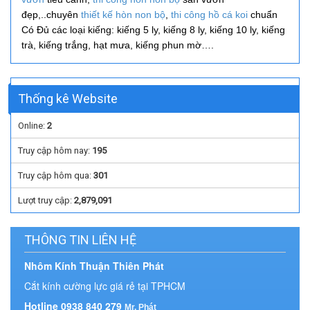
đẹp,..
chuyên
thiết kế hòn non bộ
,
thi công hồ cá koi
chuẩn
Có Đủ các loại kiếng: kiếng 5 ly, kiếng 8 ly, kiếng 10 ly, kiếng
trà, kiếng trắng, hạt mưa, kiếng phun mờ….
Thống kê Website
Online:
2
Truy cập hôm nay:
195
Truy cập hôm qua:
301
Lượt truy cập:
2,879,091
THÔNG TIN LIÊN HỆ
Nhôm Kính Thuận Thiên Phát
Cắt kính cường lực giá rẻ tại TPHCM
Hotline 0938 840 279
Mr. Phát