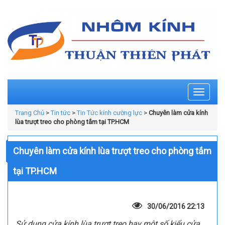
Toggle
navigati
Trang Chủ
>
Tin tức
>
Tin Tức kính cường lực
>
Chuyên làm cửa kính
lùa trượt treo cho phòng tắm tại TP.HCM
Chuyên làm cửa kính lùa trượt treo cho phòng tắm
tại TP.HCM
30/06/2016 22:13
Sử dụng cửa kính lùa trượt treo hay một số kiểu cửa