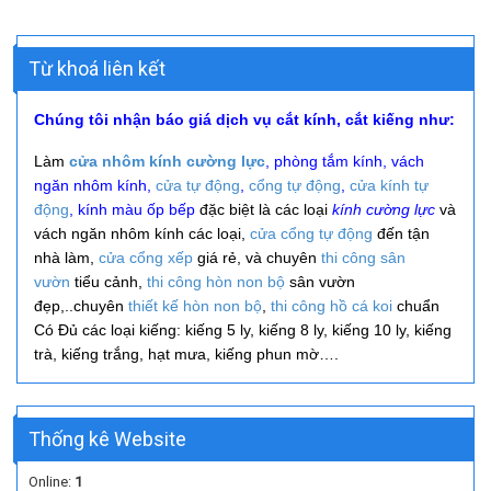
Từ khoá liên kết
Chúng tôi nhận báo giá dịch vụ cắt kính, cắt kiếng như:
Làm
cửa nhôm kính cường lực
, phòng tắm kính, vách
ngăn nhôm kính,
cửa tự động
,
cổng tự động
,
cửa kính tự
động
, kính màu ốp bếp
đặc biệt là các loại
kính cường lực
và
vách ngăn nhôm kính các loại,
cửa cổng tự động
đến tận
nhà làm,
cửa cổng xếp
giá rẻ, và
chuyên
thi công
sân
vườn
tiểu cảnh,
thi công hòn non bộ
sân vườn
đẹp,..
chuyên
thiết kế hòn non bộ
,
thi công hồ cá koi
chuẩn
Có Đủ các loại kiếng: kiếng 5 ly, kiếng 8 ly, kiếng 10 ly, kiếng
trà, kiếng trắng, hạt mưa, kiếng phun mờ….
Thống kê Website
Online:
1