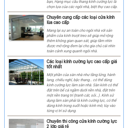
bạn, Hạng mục cầu thang kính cường lực là
chọn lựa của các ngôi nhà, biệt thự cao cấp.
Chuyên cung cấp các loại cửa kính
lùa cao cấp
Mang lại sự an toàn cho ngôi nhà với sản
phẩm cửa kính trượt treo sẽ giúp mở rộng
thêm không gian quan sát, giúp tầm nhìn
được mở rộng đem lại cho gia chủ cái nhìn
toàn cảnh xung quanh ngôi nhà.
Các loại kính cường lực cao cấp giá
tốt nhất
Một phần của sàn nhà như tầng lửng, hành
lang, chiếu nghỉ, bậc thang... có thể dùng
kính cường lực làm sàn nhà. Sàn kính có thể
đặt trên bể cá ngầm dưới nền nhà, đặt trên
một nền trang trí (tranh cát, sỏi...). Kính sử
dụng làm sàn phải là kính cường lực, có thể
dùng kính trong suốt hoặc kính mờ, tùy vào
từng vị trí sử dụng.
Chuyên thi công cửa kính cường lực
2 lớp giá rẻ