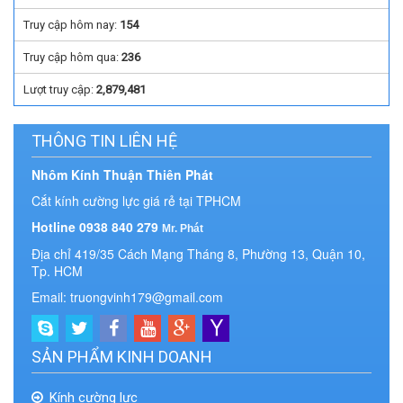
Truy cập hôm nay:
154
Truy cập hôm qua:
236
Lượt truy cập:
2,879,481
THÔNG TIN LIÊN HỆ
Nhôm Kính Thuận Thiên Phát
Cắt kính cường lực giá rẻ tại TPHCM
Hotline 0938 840 279
Mr. Phát
Địa chỉ 419/35 Cách Mạng Tháng 8, Phường 13, Quận 10,
Tp. HCM
Email: truongvinh179@gmail.com
SẢN PHẨM KINH DOANH
Kính cường lực