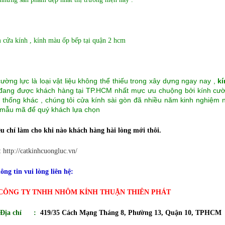
ường lực là loại vật liệu không thể thiếu trong xây dựng ngay nay ,
k
đang được khách hàng tại TP.HCM nhất mực ưu chuộng bởi kính cường
n thống khác , chúng tôi cửa kính sài gòn đã nhiều năm kinh nghiệm
 mẫu mã để quý khách lựa chọn
êu chí làm cho khi nào khách hàng hài lòng mới thôi.
:
http://catkinhcuongluc.vn/
ông tin vui lòng liên hệ:
CÔNG TY TNHH NHÔM KÍNH THUẬN THIÊN PHÁT
Địa chỉ :
419/35 Cách Mạng Tháng 8, Phường 13, Quận 10, TPHCM