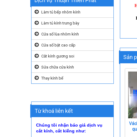
Dịch vụ Thuận Thiên Phát
H
Làm tủ bếp nhôm kính
EMAI
Làm tủ kính trưng bày
Cửa sổ lùa nhôm kính
Cửa sổ bật cao cấp
Sản p
Cắt kính gương soi
Sửa chữa cửa kính
Thay kính bể
Từ khoá liên kết
Vác
Chúng tôi nhận báo giá dịch vụ
qu
cắt kính, cắt kiếng như: