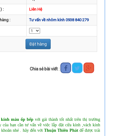
) :
Liên Hệ
 hàng :
Tư vấn về nhôm kính 0938 840 279
Đặt hàng
Chia sẻ bài viết :
m
kính màu ốp bếp
với gái thành tốt nhất trên thị trường
của bạn cần tư vấn về việc lắp đặt cửa kính ,
vách kính
 khoăn nhé . hãy đến với
Thuận Thiên Phát
để được trải