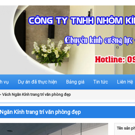
h vụ
Dự án đã thực hiện
Bảng giá
Tin tức
Liên Hệ
>
Vách Ngăn Kính trang trí văn phòng đẹp
Ngăn Kính trang trí văn phòng đẹp
Tên sản p