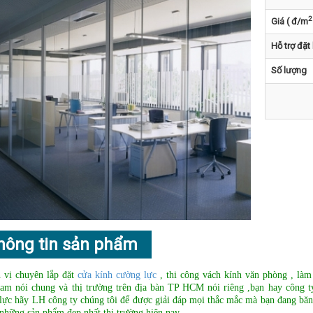
2
Giá ( đ/m
Hỗ trợ đặt
Số lượng
hông tin sản phẩm
 vị chuyên lắp đặt
cửa kính cường lực
, thi công vách kính văn phòng , là
am nói chung và thị trường trên địa bàn TP HCM nói riêng ,bạn hay công ty 
lực hãy LH công ty chúng tôi để được giải đáp mọi thắc mắc mà bạn đang băn
những sản phẩm đẹp nhất thị trường hiện nay .