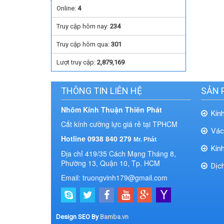
Online:
4
Truy cập hôm nay:
234
Truy cập hôm qua:
301
Lượt truy cập:
2,879,169
THÔNG TIN LIÊN HỆ
SẢN 
Nhôm Kính Thuận Thiên Phát
Kín
Cắt kính cường lực giá rẻ tại TPHCM
Vác
Hotline 0938 840 279
Mr. Phát
Kín
Địa chỉ 419/35 Cách Mạng Tháng 8,
Phường 13, Quận 10, Tp. HCM
Dịc
Email: truongvinh179@gmail.com
Design SEO By
Bamba.vn