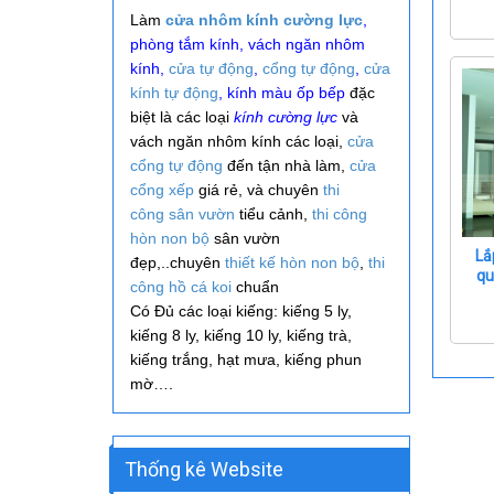
Làm
cửa nhôm kính cường lực
,
phòng tắm kính, vách ngăn nhôm
kính,
cửa tự động
,
cổng tự động
,
cửa
kính tự động
, kính màu ốp bếp
đặc
biệt là các loại
kính cường lực
và
vách ngăn nhôm kính các loại,
cửa
cổng tự động
đến tận nhà làm,
cửa
cổng xếp
giá rẻ, và
chuyên
thi
công
sân vườn
tiểu cảnh,
thi công
hòn non bộ
sân vườn
Lắ
đẹp,..
chuyên
thiết kế hòn non bộ
,
thi
qu
công hồ cá koi
chuẩn
Có Đủ các loại kiếng: kiếng 5 ly,
kiếng 8 ly, kiếng 10 ly, kiếng trà,
kiếng trắng, hạt mưa, kiếng phun
mờ….
Thống kê Website