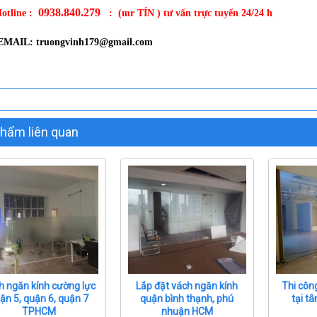
0938.840.279
otline :
: (mr TÍN ) tư vấn trực tuyến 24/24 h
L: truongvinh179@gmail.com
hẩm liên quan
h ngăn kính cường lực
Lắp đặt vách ngăn kính
Thi côn
ận 5, quận 6, quận 7
quận bình thạnh, phú
tại tâ
TPHCM
nhuận HCM