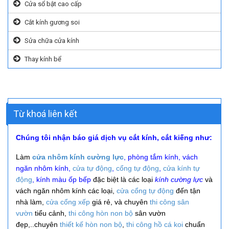
Cửa sổ bật cao cấp
Cắt kính gương soi
Sửa chữa cửa kính
Thay kính bể
Từ khoá liên kết
Chúng tôi nhận báo giá dịch vụ cắt kính, cắt kiếng như:
Làm
cửa nhôm kính cường lực
, phòng tắm kính, vách
ngăn nhôm kính,
cửa tự động
,
cổng tự động
,
cửa kính tự
động
, kính màu ốp bếp
đặc biệt là các loại
kính cường lực
và
vách ngăn nhôm kính các loại,
cửa cổng tự động
đến tận
nhà làm,
cửa cổng xếp
giá rẻ, và
chuyên
thi công
sân
vườn
tiểu cảnh,
thi công hòn non bộ
sân vườn
đẹp,..
chuyên
thiết kế hòn non bộ
,
thi công hồ cá koi
chuẩn