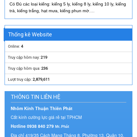
Có Đủ các loại kiếng: kiếng 5 ly, kiếng 8 ly, kiếng 10 ly, kiếng
trà, kiếng trắng, hạt mưa, kiếng phun mờ….
Thống kê Website
Online:
4
Truy cập hôm nay:
219
Truy cập hôm qua:
236
Lượt truy cập:
2,879,611
THÔNG TIN LIÊN HỆ
Nhôm Kính Thuận Thiên Phát
Cắt kính cường lực giá rẻ tại TPHCM
Hotline 0938 840 279
Mr. Phát
Địa chỉ 419/35 Cách Mạng Tháng 8, Phường 13, Quận 10,