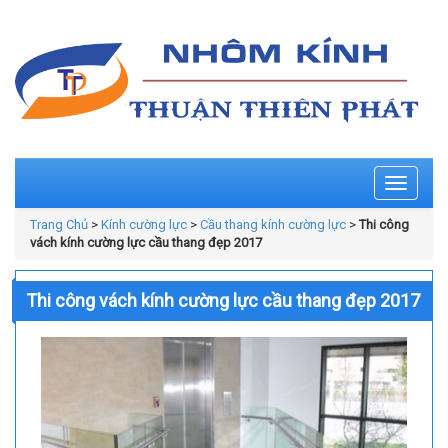
Toggle
navigati
Trang Chủ
>
Kính cường lực
>
Cầu thang kính cường lực
>
Thi công
vách kính cường lực cầu thang đẹp 2017
Thi công vách kính cường lực cầu thang đẹp 2017