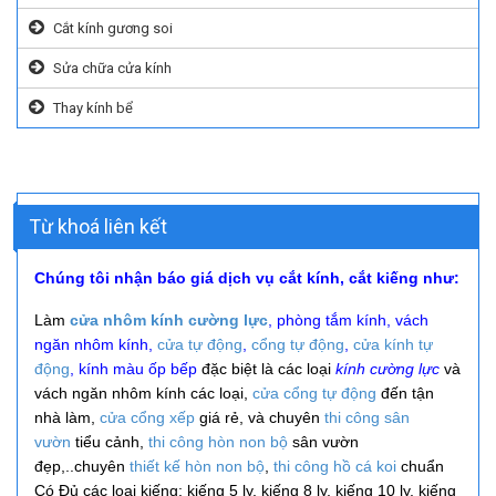
Cắt kính gương soi
Sửa chữa cửa kính
Thay kính bể
Từ khoá liên kết
Chúng tôi nhận báo giá dịch vụ cắt kính, cắt kiếng như:
Làm
cửa nhôm kính cường lực
, phòng tắm kính, vách
ngăn nhôm kính,
cửa tự động
,
cổng tự động
,
cửa kính tự
động
, kính màu ốp bếp
đặc biệt là các loại
kính cường lực
và
vách ngăn nhôm kính các loại,
cửa cổng tự động
đến tận
nhà làm,
cửa cổng xếp
giá rẻ, và
chuyên
thi công
sân
vườn
tiểu cảnh,
thi công hòn non bộ
sân vườn
đẹp,..
chuyên
thiết kế hòn non bộ
,
thi công hồ cá koi
chuẩn
Có Đủ các loại kiếng: kiếng 5 ly, kiếng 8 ly, kiếng 10 ly, kiếng