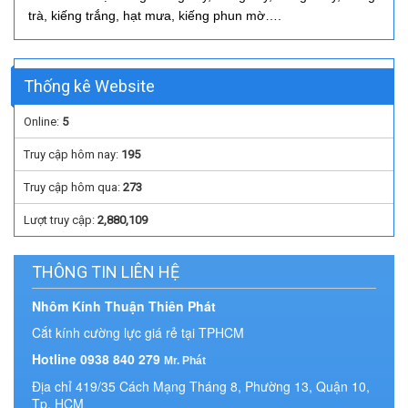
trà, kiếng trắng, hạt mưa, kiếng phun mờ….
Thống kê Website
Online:
5
Truy cập hôm nay:
195
Truy cập hôm qua:
273
Lượt truy cập:
2,880,109
THÔNG TIN LIÊN HỆ
Nhôm Kính Thuận Thiên Phát
Cắt kính cường lực giá rẻ tại TPHCM
Hotline 0938 840 279
Mr. Phát
Địa chỉ 419/35 Cách Mạng Tháng 8, Phường 13, Quận 10,
Tp. HCM