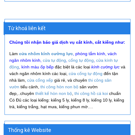
Từ khoá liên kết
Chúng tôi nhận báo giá dịch vụ cắt kính, cắt kiếng như:
Làm
cửa nhôm kính cường lực
, phòng tắm kính, vách
ngăn nhôm kính,
cửa tự động
,
cổng tự động
,
cửa kính tự
động
, kính màu ốp bếp
đặc biệt là các loại
kính cường lực
và
vách ngăn nhôm kính các loại,
cửa cổng tự động
đến tận
nhà làm,
cửa cổng xếp
giá rẻ, và
chuyên
thi công
sân
vườn
tiểu cảnh,
thi công hòn non bộ
sân vườn
đẹp,..
chuyên
thiết kế hòn non bộ
,
thi công hồ cá koi
chuẩn
Có Đủ các loại kiếng: kiếng 5 ly, kiếng 8 ly, kiếng 10 ly, kiếng
trà, kiếng trắng, hạt mưa, kiếng phun mờ….
Thống kê Website