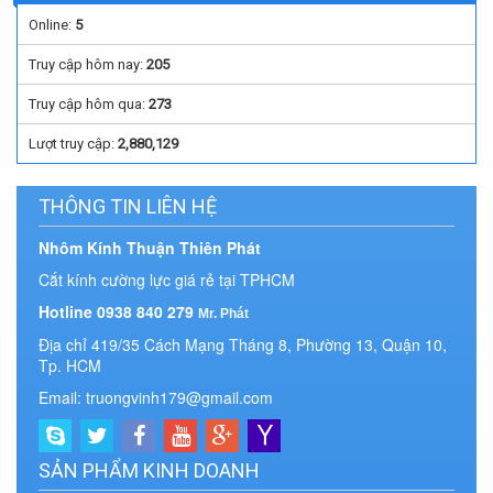
Online:
5
Truy cập hôm nay:
205
Truy cập hôm qua:
273
Lượt truy cập:
2,880,129
THÔNG TIN LIÊN HỆ
Nhôm Kính Thuận Thiên Phát
Cắt kính cường lực giá rẻ tại TPHCM
Hotline 0938 840 279
Mr. Phát
Địa chỉ 419/35 Cách Mạng Tháng 8, Phường 13, Quận 10,
Tp. HCM
Email: truongvinh179@gmail.com
SẢN PHẨM KINH DOANH